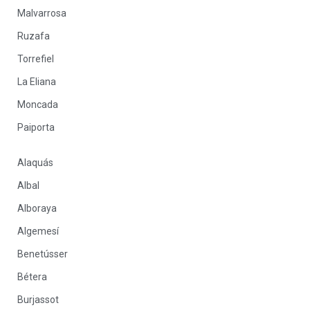
Malvarrosa
Ruzafa
Torrefiel
La Eliana
Moncada
Paiporta
Alaquás
Albal
Alboraya
Algemesí
Benetússer
Bétera
Burjassot